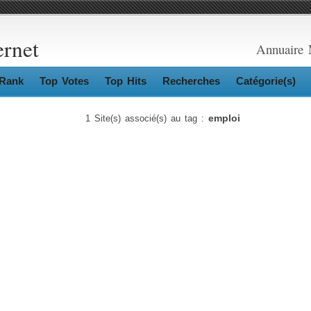
ernet
Annuaire 
Rank
Top Votes
Top Hits
Recherches
Catégorie(s)
emploi
1 Site(s) associé(s) au tag :