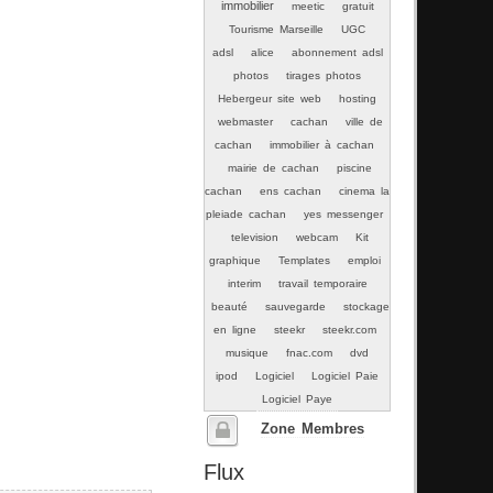
immobilier
meetic
gratuit
Tourisme Marseille
UGC
adsl
alice
abonnement adsl
photos
tirages photos
Hebergeur site web
hosting
webmaster
cachan
ville de
cachan
immobilier à cachan
mairie de cachan
piscine
cachan
ens cachan
cinema la
pleiade cachan
yes messenger
television
webcam
Kit
graphique
Templates
emploi
interim
travail temporaire
beauté
sauvegarde
stockage
en ligne
steekr
steekr.com
musique
fnac.com
dvd
ipod
Logiciel
Logiciel Paie
Logiciel Paye
Zone Membres
Flux