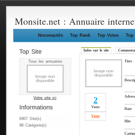
Monsite.net : Annuaire interne
Nouveautés
Top Rank
Top Votes
Top 
Top Site
Infos sur le site
Commentai
Titre
Tous les annuaires
Descri
Adres
2
Votre site ici
Informations
Votes
Date
Voter
6907 Site(s)
Hits
98 Catégorie(s)
Catégo