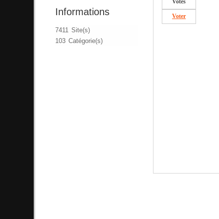
Votes
Informations
Voter
7411 Site(s)
103 Catégorie(s)