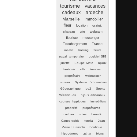
tourisme
vacances
cadeaux
ardeche
Marseille
immobilier
fleur
location
gratuit
chateau
gite
webcam
fleuriste
messenger
Telechargement
France
meetic
hosting
fleurs
travail temporaire
Logiciel SIG
juliette
Equipe Moto
bijoux
fantaisie
villa
terrains
propriétaire
webmaster
sureau
Système d'information
Géographique
be2
Sports
Mécaniques
bijoux artisanaux
courses hippiques
immobiliers
propriété
propriétaires
cachan
orties
beauté
Cartographie
fotolia
Jean-
Pierre Burraschi
boutique
hippodrome
achat
biens