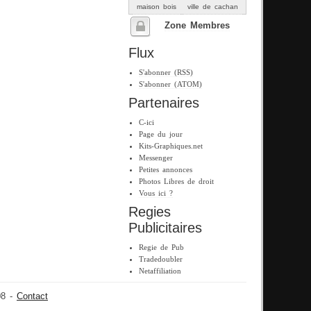
maison bois
ville de cachan
Zone Membres
Flux
S'abonner (RSS)
S'abonner (ATOM)
Partenaires
C-ici
Page du jour
Kits-Graphiques.net
Messenger
Petites annonces
Photos Libres de droit
Vous ici ?
Regies
Publicitaires
Regie de Pub
Tradedoubler
Netaffiliation
08 -
Contact