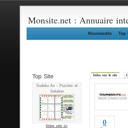
Monsite.net : Annuaire int
Nouveautés
Top 
Top Site
Infos sur le site
C
Sudoku As - Puzzles et
Solution
0
Votre site ici