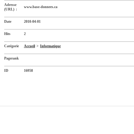
Adresse
www.base-donnees.ca
(URL) :
Date
2010-04-01
Hits
2
Catégorie
Accueil
>
Informatique
Pagerank
ID
16958