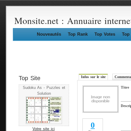
Monsite.net : Annuaire interne
Nouveautés
Top Rank
Top Votes
Top 
Top Site
Infos sur le site
Commentai
Titre
Sudoku As - Puzzles et
Solution
Descri
0
Votre site ici