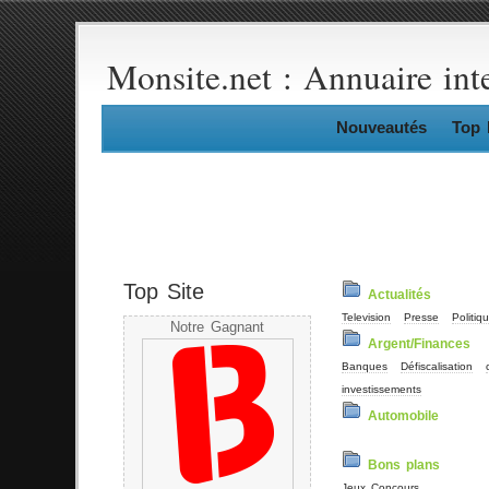
Monsite.net : Annuaire int
Nouveautés
Top 
Top Site
Actualités
Television
Presse
Politiq
Notre Gagnant
Argent/Finances
Banques
Défiscalisation
investissements
Automobile
Bons plans
Jeux Concours