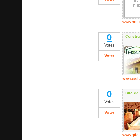
www.netto
0
Constru
Votes
Voter
www.sarl
0
Gite de
Votes
Voter
www.gite