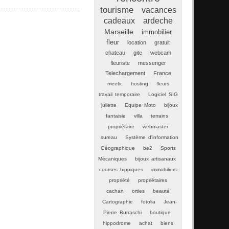
tourisme
vacances
cadeaux
ardeche
Marseille
immobilier
fleur
location
gratuit
chateau
gite
webcam
fleuriste
messenger
Telechargement
France
meetic
hosting
fleurs
travail temporaire
Logiciel SIG
juliette
Equipe Moto
bijoux
fantaisie
villa
terrains
propriétaire
webmaster
sureau
Système d'information
Géographique
be2
Sports
Mécaniques
bijoux artisanaux
courses hippiques
immobiliers
propriété
propriétaires
cachan
orties
beauté
Cartographie
fotolia
Jean-
Pierre Burraschi
boutique
hippodrome
achat
biens