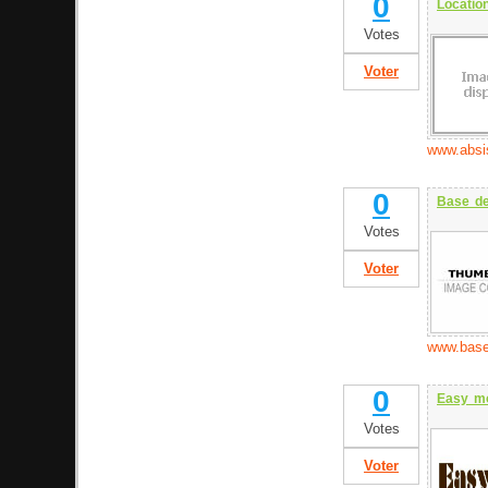
0
Locatio
Votes
Voter
www.absi
0
Base de
Votes
Voter
www.base
0
Easy m
Votes
Voter