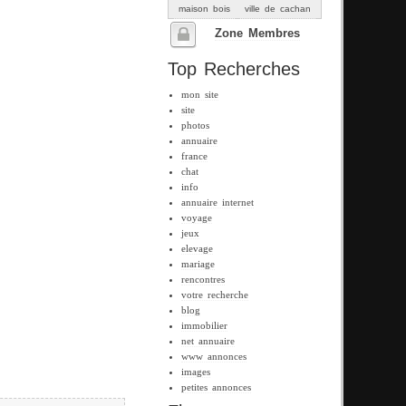
maison bois
ville de cachan
Zone Membres
Top Recherches
mon site
site
photos
annuaire
france
chat
info
annuaire internet
voyage
jeux
elevage
mariage
rencontres
votre recherche
blog
immobilier
net annuaire
www annonces
images
petites annonces