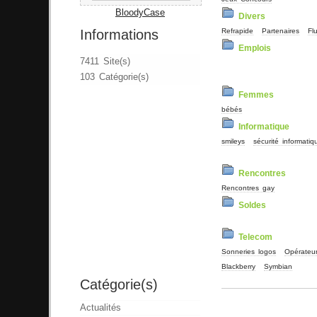
BloodyCase
Divers
Informations
Refrapide
Partenaires
Fl
Emplois
7411 Site(s)
103 Catégorie(s)
Femmes
bébés
Informatique
smileys
sécurité informatiq
Rencontres
Rencontres gay
Soldes
Telecom
Sonneries logos
Opérateu
Blackberry
Symbian
Catégorie(s)
Actualités