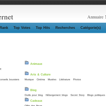
ernet
Annuaire 
Rank
Top Votes
Top Hits
Recherches
Catégorie(s)
Animaux
ue
Arts & Culture
conseils boursiers
Musique
Cinéma
Musées
Littérature
Photos
Blog
Outils pour blog
Hébergement blogs
Secret Story
Blogs politiques
Cadeaux
Offrir des fleurs