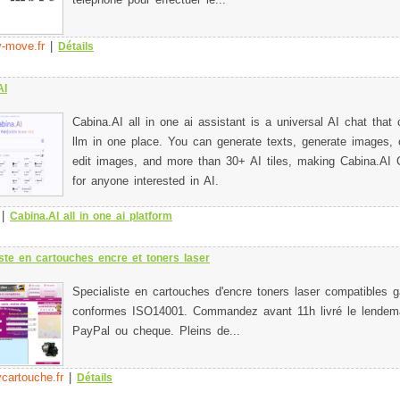
téléphone pour effectuer le...
-move.fr
|
Détails
AI
Cabina.AI all in one ai assistant is a universal AI chat that 
llm in one place. You can generate texts, generate images, c
edit images, and more than 30+ AI tiles, making Cabina.AI C
for anyone interested in AI.
|
Cabina.AI all in one ai platform
iste en cartouches encre et toners laser
Specialiste en cartouches d'encre toners laser compatibles g
conformes ISO14001. Commandez avant 11h livré le lendem
PayPal ou cheque. Pleins de...
cartouche.fr
|
Détails