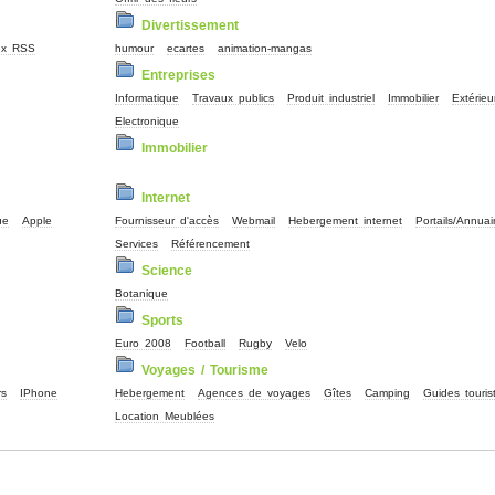
Divertissement
ux RSS
humour
ecartes
animation-mangas
Entreprises
Informatique
Travaux publics
Produit industriel
Immobilier
Extérieu
Electronique
Immobilier
Internet
ue
Apple
Fournisseur d'accès
Webmail
Hebergement internet
Portails/Annuai
Services
Référencement
Science
Botanique
Sports
Euro 2008
Football
Rugby
Velo
Voyages / Tourisme
rs
IPhone
Hebergement
Agences de voyages
Gîtes
Camping
Guides touris
Location Meublées