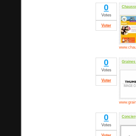
0
Chauss
Votes
Voter
www.chau
0
Graines
Votes
Voter
www.grai
0
Concier
Votes
Voter