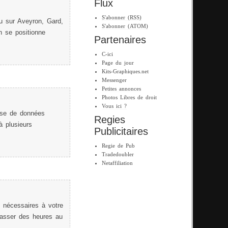
Flux
S'abonner (RSS)
au sur Aveyron, Gard,
S'abonner (ATOM)
n se positionne
Partenaires
C-ici
Page du jour
Kits-Graphiques.net
Messenger
Petites annonces
Photos Libres de droit
Vous ici ?
ase de données
Regies
 plusieurs
Publicitaires
Regie de Pub
Tradedoubler
Netaffiliation
 nécessaires à votre
passer des heures au