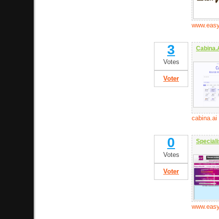
www.easy
3
Cabina.
Votes
Voter
cabina.ai
0
Special
Votes
Voter
www.easy