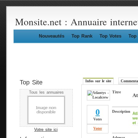
Monsite.net : Annuaire interne
Nouveautés
Top Rank
Top Votes
Top 
Top Site
Infos sur le site
Commentai
Titre
Tous les annuaires
At
0
Description
At
we
Votes
et
Voter
Votre site ici
Adresse