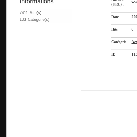
Informations
www
(URL) :
7411 Site(s)
Date
20
103 Catégorie(s)
Hits
0
Catégorie
Acc
ID
11