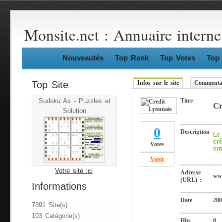
Monsite.net : Annuaire interne
Nouveautés
Top Rank
Top Votes
Top 
Top Site
Infos sur le site
Commentai
Titre
Sudoku As - Puzzles et
Cr
Solution
0
Description
Le 
cré
Votes
ent
Voter
Votre site ici
Adresse
www
(URL) :
Informations
Date
200
7391 Site(s)
103 Catégorie(s)
Hits
0