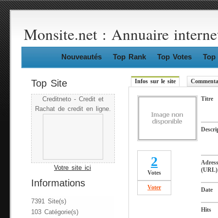
Monsite.net : Annuaire interne
Nouveautés
Top Rank
Top Votes
Top 
Top Site
Infos sur le site
Commentai
Titre
Creditneto - Credit et
Rachat de credit en ligne.
Descri
2
Adres
Votre site ici
(URL)
Votes
Informations
Voter
Date
7391 Site(s)
Hits
103 Catégorie(s)