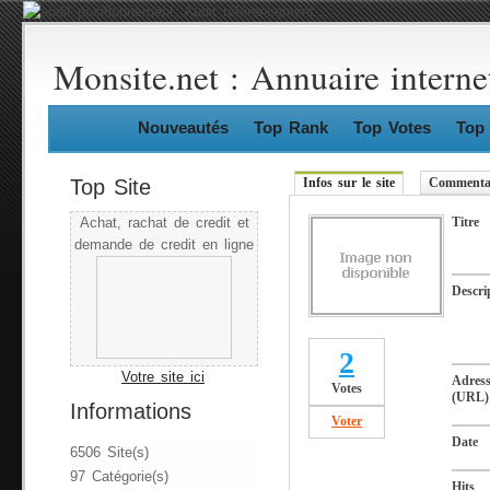
Monsite.net : Annuaire interne
Nouveautés
Top Rank
Top Votes
Top 
Top Site
Infos sur le site
Commentai
Titre
Achat, rachat de credit et
demande de credit en ligne
Descri
2
Votre site ici
Adres
Votes
(URL)
Informations
Voter
Date
6506 Site(s)
97 Catégorie(s)
Hits