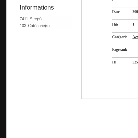
Informations
Date
200
7411 Site(s)
Hits
1
103 Catégorie(s)
Catégorie
Acc
Pagerank
ID
525