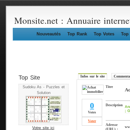
Monsite.net : Annuaire interne
Nouveautés
Top Rank
Top Votes
Top 
Top Site
Infos sur le site
Commentai
Titre
Sudoku As - Puzzles et
Ac
Solution
0
Description
An
; G
Votes
Voter
Adresse
www
Votre site ici
(URL) :