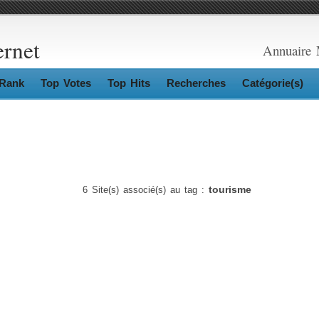
ernet
Annuaire 
Rank
Top Votes
Top Hits
Recherches
Catégorie(s)
tourisme
6 Site(s) associé(s) au tag :