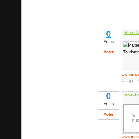
0
Marseil
Votes
Voter
www.mars
Catégori
0
MonSéj
Votes
Voter
www.mons