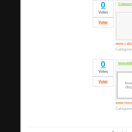
0
Cabourg
Votes
Voter
www.cabo
Catégori
0
Immobil
Votes
Voter
www.nov
Catégori