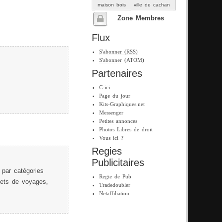
maison bois
ville de cachan
Zone Membres
Flux
S'abonner (RSS)
S'abonner (ATOM)
Partenaires
C-ici
Page du jour
Kits-Graphiques.net
Messenger
Petites annonces
Photos Libres de droit
Vous ici ?
Regies
Publicitaires
 par catégories
Regie de Pub
rnets de voyages,
Tradedoubler
Netaffiliation