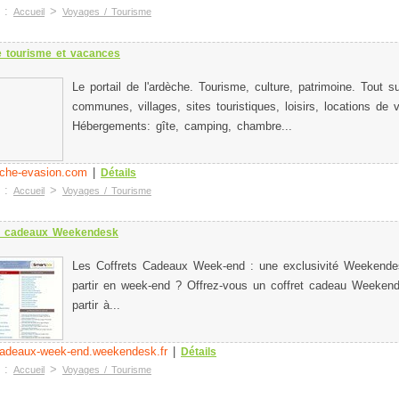
e :
>
Accueil
Voyages / Tourisme
 tourisme et vacances
Le portail de l'ardèche. Tourisme, culture, patrimoine. Tout su
communes, villages, sites touristiques, loisirs, locations de
Hébergements: gîte, camping, chambre...
che-evasion.com
|
Détails
e :
>
Accueil
Voyages / Tourisme
s cadeaux Weekendesk
Les Coffrets Cadeaux Week-end : une exclusivité Weekende
partir en week-end ? Offrez-vous un coffret cadeau Weeken
partir à...
-cadeaux-week-end.weekendesk.fr
|
Détails
e :
>
Accueil
Voyages / Tourisme