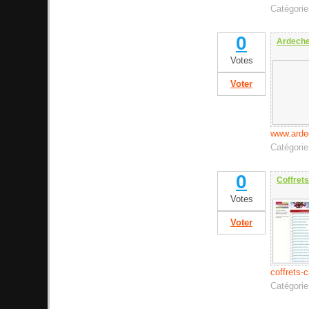
Catégori
0
Ardeche
Votes
Voter
www.arde
Catégori
0
Coffret
Votes
Voter
coffrets
Catégori