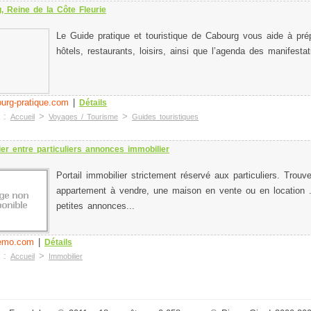
, Reine de la Côte Fleurie
Le Guide pratique et touristique de Cabourg vous aide à prép
hôtels, restaurants, loisirs, ainsi que l’agenda des manifestati
urg-pratique.com
|
Détails
e :
>
>
Accueil
Voyages / Tourisme
Guides touristiques
ier entre particuliers annonces immobilier
Portail immobilier strictement réservé aux particuliers. Trouv
appartement à vendre, une maison en vente ou en location .
petites annonces...
emo.com
|
Détails
e :
>
Accueil
Immobilier