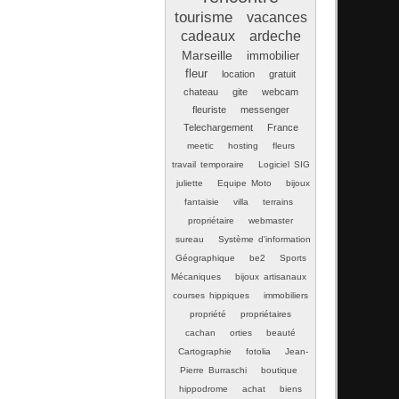
tourisme
vacances
cadeaux
ardeche
Marseille
immobilier
fleur
location
gratuit
chateau
gite
webcam
fleuriste
messenger
Telechargement
France
meetic
hosting
fleurs
travail temporaire
Logiciel SIG
juliette
Equipe Moto
bijoux
fantaisie
villa
terrains
propriétaire
webmaster
sureau
Système d'information
Géographique
be2
Sports
Mécaniques
bijoux artisanaux
courses hippiques
immobiliers
propriété
propriétaires
cachan
orties
beauté
Cartographie
fotolia
Jean-
Pierre Burraschi
boutique
hippodrome
achat
biens