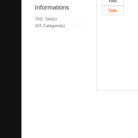
Votes
Informations
Voter
7411 Site(s)
103 Catégorie(s)