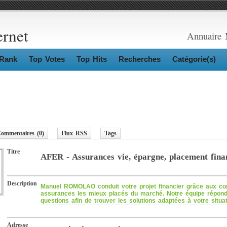
ernet
Annuaire 
Rank
Top Votes
Top Hits
Recherches
Catégorie(s)
ommentaires (0)
Flux RSS
Tags
Titre
AFER - Assurances vie, épargne, placement fina
Description
Manuel ROMOLAO conduit votre projet financier grâce aux con
assurances les mieux placés du marché. Notre équipe répond
questions afin de trouver les solutions adaptées à votre situat
Adresse