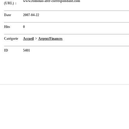
www.romolao-afer-correspondant.com
(URL) :
Date
2007-04-22
Hits
0
Catégorie
Accueil
>
Argent/Finances
ID
5401