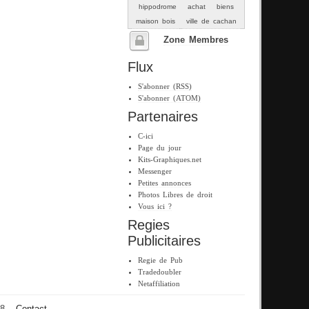
hippodrome
achat
biens
maison bois
ville de cachan
Zone Membres
Flux
S'abonner (RSS)
S'abonner (ATOM)
Partenaires
C-ici
Page du jour
Kits-Graphiques.net
Messenger
Petites annonces
Photos Libres de droit
Vous ici ?
Regies
Publicitaires
Regie de Pub
Tradedoubler
Netaffiliation