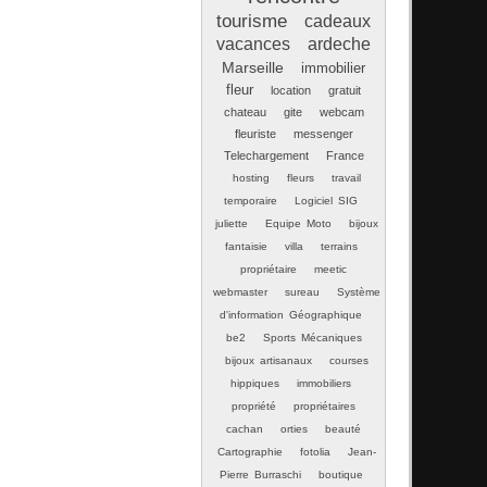
tourisme
cadeaux
vacances
ardeche
Marseille
immobilier
fleur
location
gratuit
chateau
gite
webcam
fleuriste
messenger
Telechargement
France
hosting
fleurs
travail
temporaire
Logiciel SIG
juliette
Equipe Moto
bijoux
fantaisie
villa
terrains
propriétaire
meetic
webmaster
sureau
Système
d'information Géographique
be2
Sports Mécaniques
bijoux artisanaux
courses
hippiques
immobiliers
propriété
propriétaires
cachan
orties
beauté
Cartographie
fotolia
Jean-
Pierre Burraschi
boutique