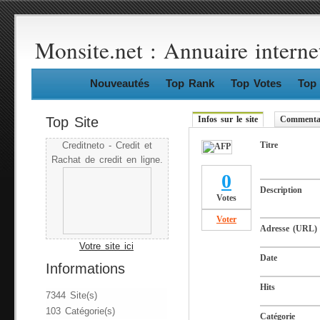
Monsite.net : Annuaire interne
Nouveautés
Top Rank
Top Votes
Top 
Top Site
Infos sur le site
Commentai
Titre
Creditneto - Credit et
Rachat de credit en ligne.
0
Description
Votes
Voter
Adresse (URL) 
Votre site ici
Date
Informations
Hits
7344 Site(s)
103 Catégorie(s)
Catégorie