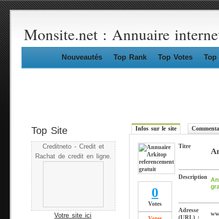
Monsite.net : Annuaire interne
Nouveautés
Top Rank
Top Votes
Top 
Top Site
Infos sur le site
Commentai
Titre
Creditneto - Credit et
An
Rachat de credit en ligne.
Description
An
gr
0
Votes
Adresse
ww
Votre site ici
(URL) :
Voter