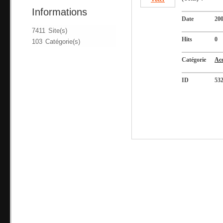
Informations
Date
200
7411 Site(s)
Hits
0
103 Catégorie(s)
Catégorie
Acc
ID
53