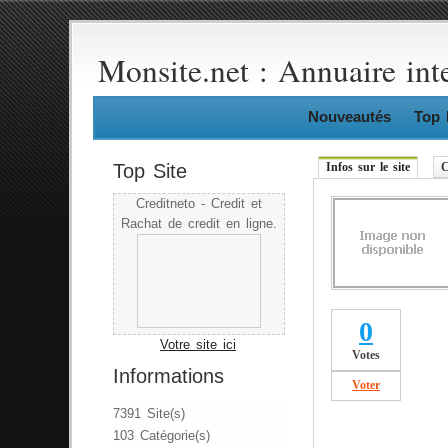
Monsite.net : Annuaire int
Nouveautés
Top 
Top Site
Infos sur le site
C
Creditneto - Credit et
Rachat de credit en ligne.
0
Votre site ici
Votes
Informations
Voter
7391 Site(s)
103 Catégorie(s)