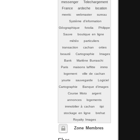
messenger
Telechargement
France
ardeche
location
meetic
webmaster
sureau
Système d'information
Géographique
fotolia
Philippe
Sauve
boutique en ligne
météo
particuliers
transaction
cachan
orties
beauté
Cartographie
Images
Bank
Marlène Burraschi
Paris
maisons laffitte
immo
logement
ville de cachan
yourte
sauvegarde
Logiciel
Cartographie
Banque d'images
Course Moto
argent
annonces
logements
immobilier à cachan
tipi
stockage en ligne
brehat
Royalty Images
Zone Membres