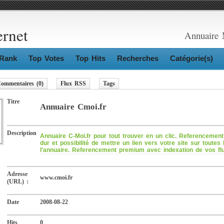
ernet
Annuaire 
Rank
Top Votes
Top Hits
Recherches
Catégorie(s)
ommentaires (0)
Flux RSS
Tags
Titre
Annuaire Cmoi.fr
Description
Annuaire C-Moi.fr pour tout trouver en un clic. Referencement 
dur et possibilité de mettre un lien vers votre site sur toutes
l'annuaire. Referencement premium avec indexation de vos fl
Adresse
www.cmoi.fr
(URL) :
Date
2008-08-22
Hits
0