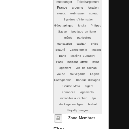
messenger
Telechargement
France
ardeche
location
meetic
webmaster
sureau
Système d'information
Géographique
fotolia
Philippe
Sauve
boutique en ligne
météo
particuliers
transaction
cachan
orties
beauté
Cartographie
Images
Bank
Marlène Burraschi
Paris
maisons laffitte
immo
logement
ville de cachan
yourte
sauvegarde
Logiciel
Cartographie
Banque d'images
Course Moto
argent
annonces
logements
immobilier à cachan
tipi
stockage en ligne
brehat
Royalty Images
Zone Membres