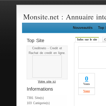
Monsite.net : Annuaire int
Nouveautés
Top 
Top Site
Infos sur le site
C
Creditneto - Credit et
Rachat de credit en ligne.
0
Votre site ici
Votes
Informations
Voter
7391 Site(s)
103 Catégorie(s)