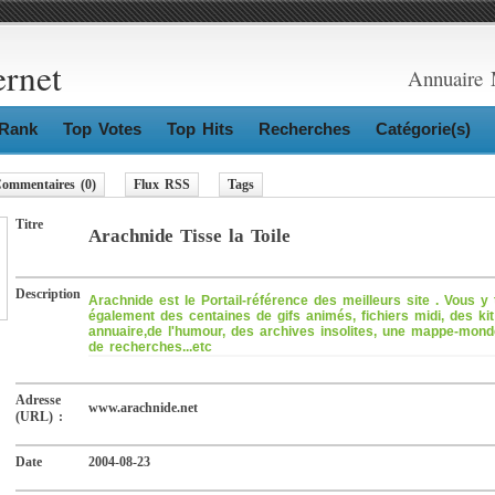
ernet
Annuaire 
Rank
Top Votes
Top Hits
Recherches
Catégorie(s)
ommentaires (0)
Flux RSS
Tags
Titre
Arachnide Tisse la Toile
Description
Arachnide est le Portail-référence des meilleurs site . Vous y
également des centaines de gifs animés, fichiers midi, des ki
annuaire,de l'humour, des archives insolites, une mappe-mon
de recherches...etc
Adresse
www.arachnide.net
(URL) :
Date
2004-08-23