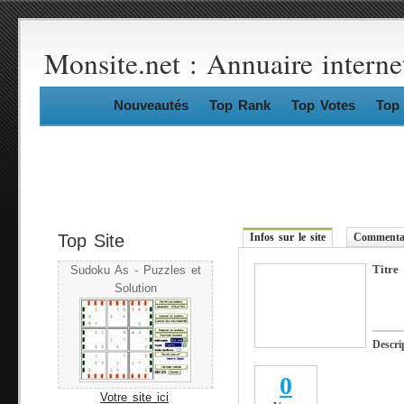
Monsite.net : Annuaire interne
Nouveautés
Top Rank
Top Votes
Top 
Top Site
Infos sur le site
Commentai
Titre
Sudoku As - Puzzles et
Solution
Descri
0
Votre site ici