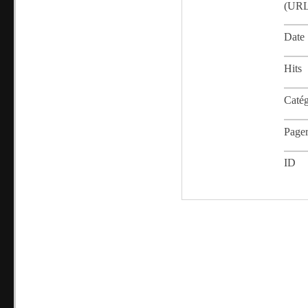
(URL
Date
Hits
Catég
Page
ID