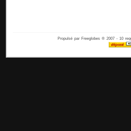
Propulsé par Freeglobes ® 2007 - 10 req