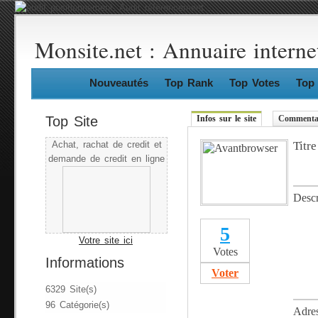
Monsite.net : Annuaire interne
Nouveautés
Top Rank
Top Votes
Top 
Top Site
Infos sur le site
Commentai
Titre
Achat, rachat de credit et
demande de credit en ligne
Descr
5
Votre site ici
Votes
Informations
Voter
6329 Site(s)
96 Catégorie(s)
Adre