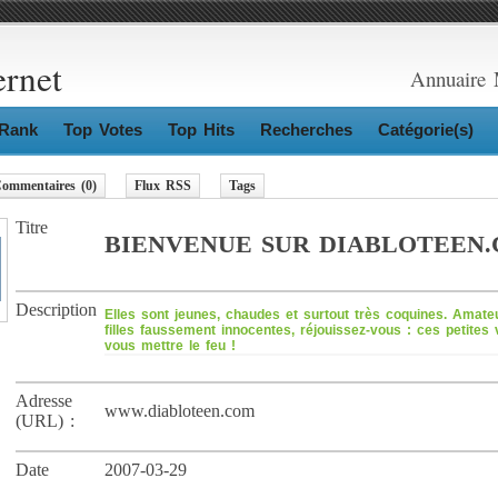
ernet
Annuaire 
Rank
Top Votes
Top Hits
Recherches
Catégorie(s)
ommentaires (0)
Flux RSS
Tags
Titre
BIENVENUE SUR DIABLOTEEN
Description
Elles sont jeunes, chaudes et surtout très coquines. Amate
filles faussement innocentes, réjouissez-vous : ces petites 
vous mettre le feu !
Adresse
www.diabloteen.com
(URL) :
Date
2007-03-29