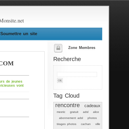
Monsite.net
Soumettre un site
Zone Membres
Recherche
.COM
urs de jeunes
vicieuses vont
Tag Cloud
rencontre
cadeaux
meetic
gratuit
adsl
alice
abonnement adsl
photos
tirages photos
cachan
ville