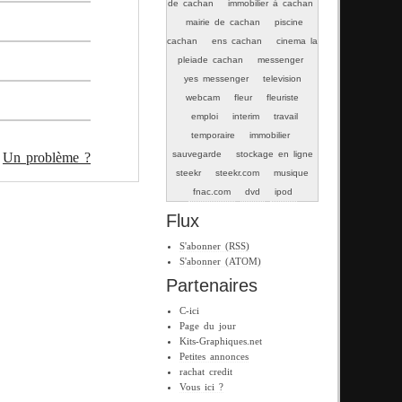
de cachan
immobilier à cachan
mairie de cachan
piscine
cachan
ens cachan
cinema la
pleiade cachan
messenger
yes messenger
television
webcam
fleur
fleuriste
emploi
interim
travail
temporaire
immobilier
sauvegarde
stockage en ligne
Un problème ?
steekr
steekr.com
musique
fnac.com
dvd
ipod
Flux
S'abonner (RSS)
S'abonner (ATOM)
Partenaires
C-ici
Page du jour
Kits-Graphiques.net
Petites annonces
rachat credit
Vous ici ?