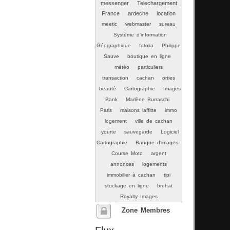
messenger
Telechargement
France
ardeche
location
meetic
webmaster
sureau
Système d'information
Géographique
fotolia
Philippe
Sauve
boutique en ligne
météo
particuliers
transaction
cachan
orties
beauté
Cartographie
Images
Bank
Marlène Burraschi
Paris
maisons laffitte
immo
logement
ville de cachan
yourte
sauvegarde
Logiciel
Cartographie
Banque d'images
Course Moto
argent
annonces
logements
immobilier à cachan
tipi
stockage en ligne
brehat
Royalty Images
Zone Membres