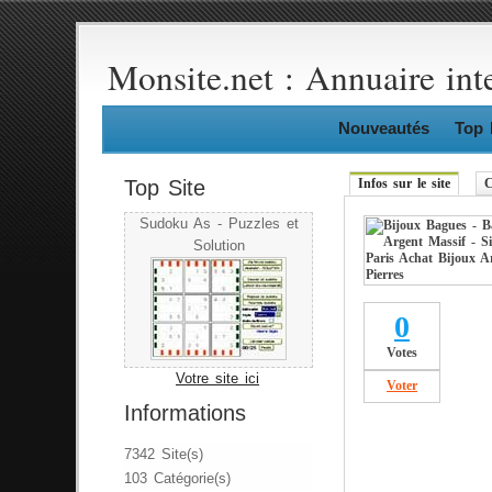
Monsite.net : Annuaire int
Nouveautés
Top 
Top Site
Infos sur le site
C
Sudoku As - Puzzles et
Solution
0
Votes
Votre site ici
Voter
Informations
7342 Site(s)
103 Catégorie(s)