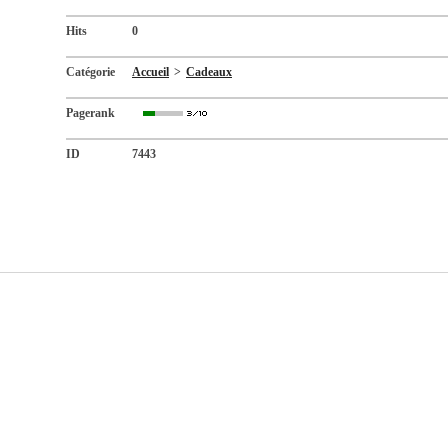
Hits
0
Catégorie
Accueil
>
Cadeaux
Pagerank
ID
7443