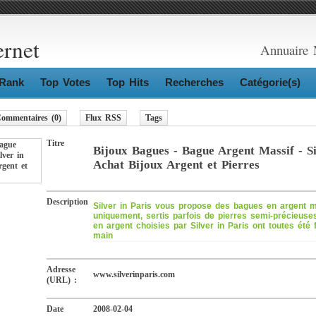
ernet
Annuaire 
Rank
Top Votes
Top Hits
Recherches
Catégorie(s)
ommentaires (0)
Flux RSS
Tags
Titre
Bijoux Bagues - Bague Argent Massif - Si
Achat Bijoux Argent et Pierres
Description
Silver in Paris vous propose des bagues en argent m
uniquement, sertis parfois de pierres semi-précieuse
en argent choisies par Silver in Paris ont toutes été 
main
Adresse
www.silverinparis.com
(URL) :
Date
2008-02-04