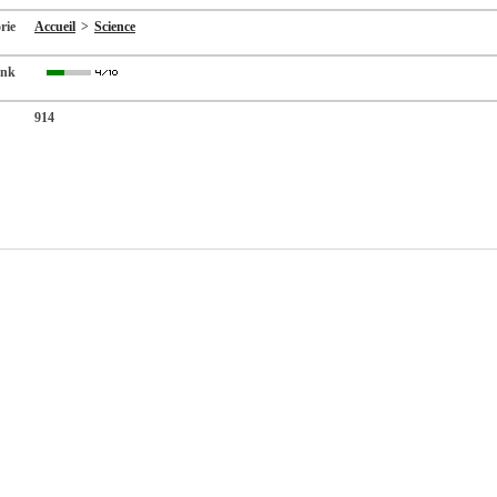
rie
Accueil
>
Science
ank
914