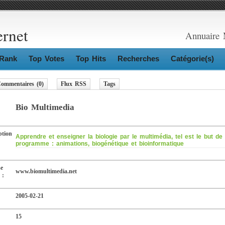
ernet
Annuaire 
Rank
Top Votes
Top Hits
Recherches
Catégorie(s)
ommentaires (0)
Flux RSS
Tags
Bio Multimedia
ption
Apprendre et enseigner la biologie par le multimédia, tel est le but de
programme : animations, biogénétique et bioinformatique
se
www.biomultimedia.net
 :
2005-02-21
15