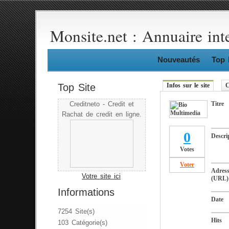
Monsite.net : Annuaire int
Nouveautés
Top 
Top Site
Infos sur le site
C
Titre
Creditneto - Credit et
Rachat de credit en ligne.
0
Descri
Votes
Voter
Adres
Votre site ici
(URL)
Informations
Date
7254 Site(s)
Hits
103 Catégorie(s)