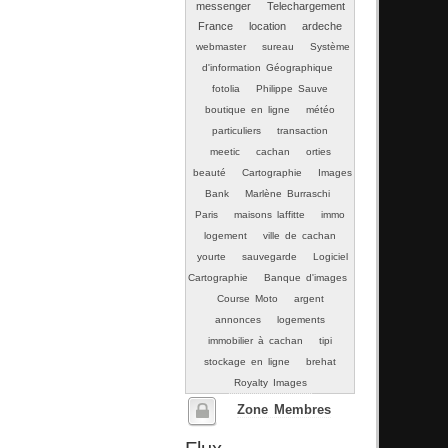
messenger
Telechargement
France
location
ardeche
webmaster
sureau
Système
d'information Géographique
fotolia
Philippe Sauve
boutique en ligne
météo
particuliers
transaction
meetic
cachan
orties
beauté
Cartographie
Images
Bank
Marlène Burraschi
Paris
maisons laffitte
immo
logement
ville de cachan
yourte
sauvegarde
Logiciel
Cartographie
Banque d'images
Course Moto
argent
annonces
logements
immobilier à cachan
tipi
stockage en ligne
brehat
Royalty Images
Zone Membres