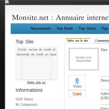
Monsite.net : Annuaire interne
Nouveautés
Top Rank
Top Votes
Top 
Top Site
Infos sur le site
Commentai
Titre
Achat, rachat de credit et
demande de credit en ligne
0
Descr
Votre site ici
Votes
Informations
Voter
Adre
(URL
6329 Site(s)
96 Catégorie(s)
Date