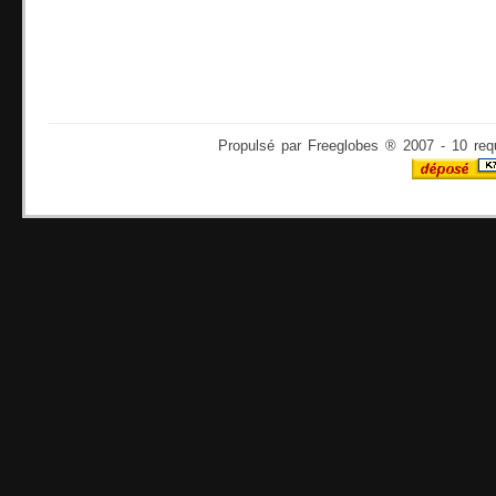
Propulsé par Freeglobes ® 2007 - 10 req