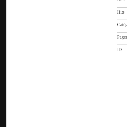
Hits
Catég
Page
ID