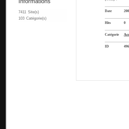
Informations
Date
200
7411 Site(s)
103 Catégorie(s)
Hits
0
Catégorie
Acc
ID
496