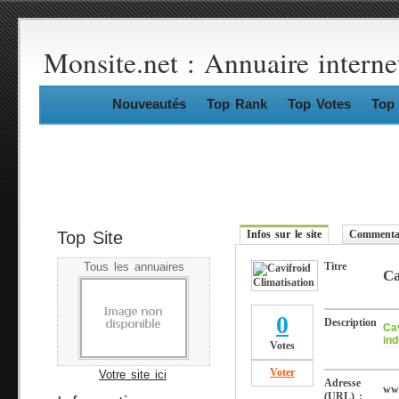
Monsite.net : Annuaire interne
Nouveautés
Top Rank
Top Votes
Top 
Top Site
Infos sur le site
Commentai
Titre
Tous les annuaires
Ca
0
Description
Cav
ind
Votes
Voter
Votre site ici
Adresse
www
(URL) :