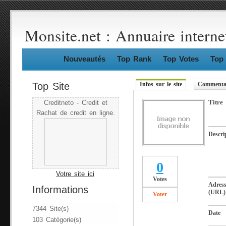
Monsite.net : Annuaire interne
Nouveautés
Top Rank
Top Votes
Top 
Top Site
Infos sur le site
Commentai
Titre
Creditneto - Credit et
Rachat de credit en ligne.
Descri
0
Votre site ici
Votes
Adres
Informations
(URL)
Voter
7344 Site(s)
Date
103 Catégorie(s)