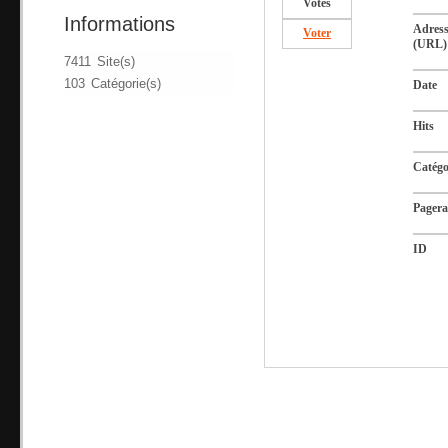
Votes
Informations
Adres
Voter
(URL)
7411 Site(s)
103 Catégorie(s)
Date
Hits
Catégo
Pager
ID