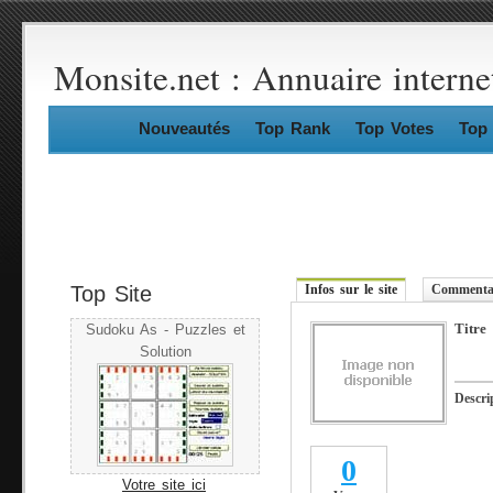
Monsite.net : Annuaire interne
Nouveautés
Top Rank
Top Votes
Top 
Top Site
Infos sur le site
Commentai
Titre
Sudoku As - Puzzles et
Solution
Descri
0
Votre site ici