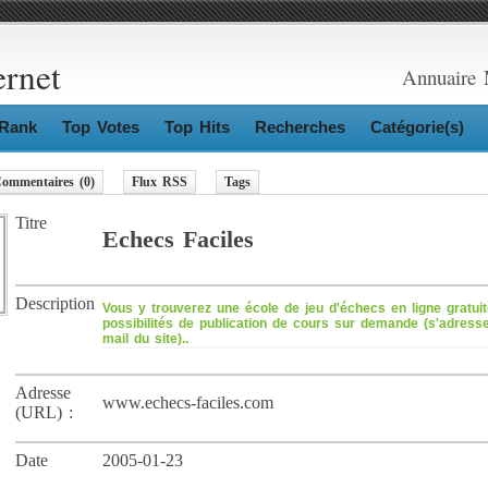
ernet
Annuaire 
Rank
Top Votes
Top Hits
Recherches
Catégorie(s)
ommentaires (0)
Flux RSS
Tags
Titre
Echecs Faciles
Description
Vous y trouverez une école de jeu d'échecs en ligne gratui
possibilités de publication de cours sur demande (s'adresse
mail du site)..
Adresse
www.echecs-faciles.com
(URL) :
Date
2005-01-23