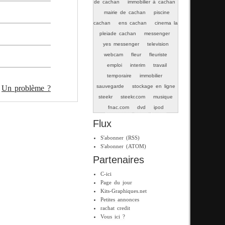
de cachan
immobilier à cachan
mairie de cachan
piscine
cachan
ens cachan
cinema la
pleiade cachan
messenger
yes messenger
television
webcam
fleur
fleuriste
emploi
interim
travail
temporaire
immobilier
sauvegarde
stockage en ligne
Un problème ?
steekr
steekr.com
musique
fnac.com
dvd
ipod
Flux
S'abonner (RSS)
S'abonner (ATOM)
Partenaires
C-ici
Page du jour
Kits-Graphiques.net
Petites annonces
rachat credit
Vous ici ?