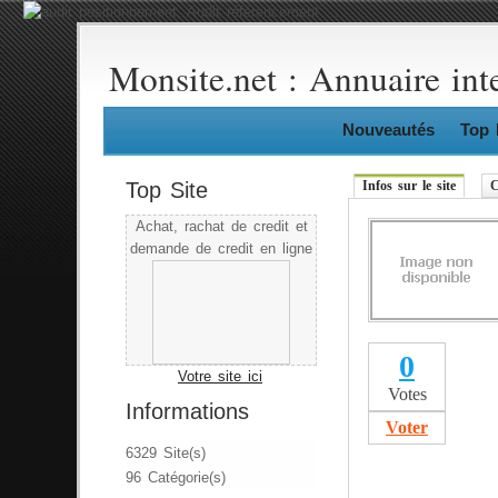
Monsite.net : Annuaire int
Nouveautés
Top 
Top Site
Infos sur le site
C
Achat, rachat de credit et
demande de credit en ligne
0
Votre site ici
Votes
Informations
Voter
6329 Site(s)
96 Catégorie(s)