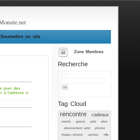
Monsite.net
Soumettre un site
Zone Membres
Recherche
te avec des
r à l'adresse e-
Tag Cloud
rencontre
cadeaux
meetic
gratuit
adsl
alice
abonnement adsl
photos
tirages photos
cachan
ville