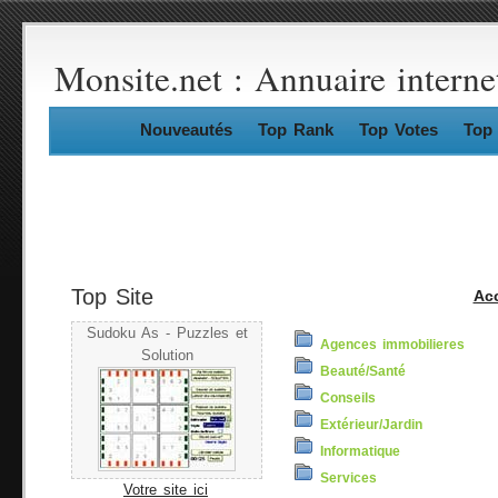
Monsite.net : Annuaire interne
Nouveautés
Top Rank
Top Votes
Top 
Top Site
Acc
Sudoku As - Puzzles et
Agences immobilieres
Solution
Beauté/Santé
Conseils
Extérieur/Jardin
Informatique
Services
Votre site ici