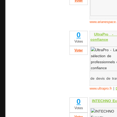
Voter
www.arianespace
0
UltraPro -
confiance
Votes
Voter
de devis de tra
www.ultrapro.fr
|
0
INTECHNO Exp
Votes