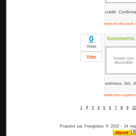
crédit. Confirma
www.its-discount
0
Supermarche 
Votes
Voter
animaux, bio, di
www.mon-superm
1
2
3
4
5
6
7
8
9
1
Propulsé par Freeglobes ® 2010 - 34 req