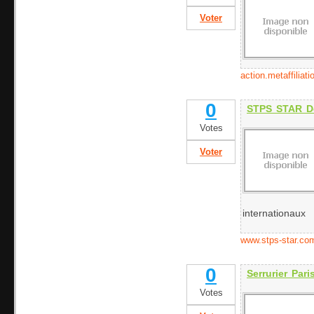
Voter
action.metaffiliat
0
STPS STAR D
Votes
Voter
internationaux
www.stps-star.co
0
Serrurier Pari
Votes