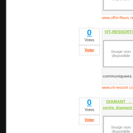
www.offrir-fleurs.n
0
VIT-RESSORTS
Votes
Voter
communiquees.
www.vit-ressort.c
0
DIAMANT - d
vente diamant
Votes
Voter