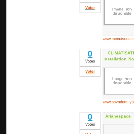
Voter
www.menuiserie-c
0
CLIMATISAT
installation 
Votes
Voter
www.novadom-lyo
0
Arianespace
Votes