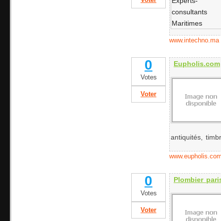
Voter
www.intechno.ma
0
Eupholis.com
Votes
Voter
antiquités, timbr
www.eupholis.co
0
Plombier par
Votes
Voter