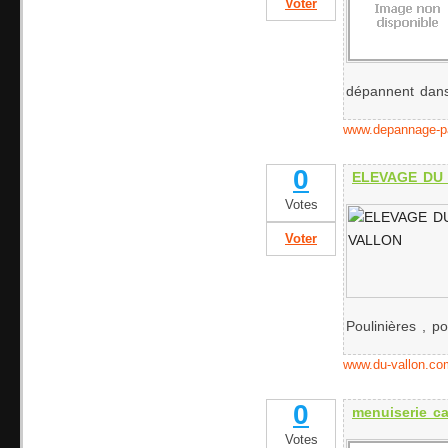
Voter
dépannent dans
www.depannage-p
0
ELEVAGE DU
Votes
Voter
Poulinières , po
www.du-vallon.co
0
menuiserie ca
Votes