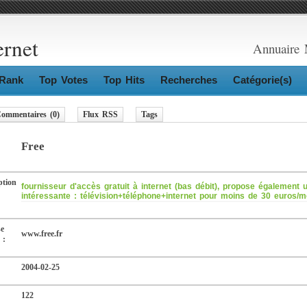
ernet
Annuaire 
Rank
Top Votes
Top Hits
Recherches
Catégorie(s)
ommentaires (0)
Flux RSS
Tags
Free
ption
fournisseur d'accès gratuit à internet (bas débit), propose également u
intéressante : télévision+téléphone+internet pour moins de 30 euros/m
se
www.free.fr
 :
2004-02-25
122