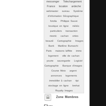
messenger
Telechargement
France
location
ardeche
webmaster
sureau
Système
d'information Géographique
fotolia
Philippe Sauve
boutique en ligne
météo
particuliers
transaction
meetic
cachan
orties
beauté
Cartographie
Images
Bank
Marlène Burraschi
Paris
maisons laffitte
immo
logement
ville de cachan
yourte
sauvegarde
Logiciel
Cartographie
Banque d'images
Course Moto
argent
annonces
logements
immobilier à cachan
tipi
stockage en ligne
brehat
Royalty Images
Zone Membres