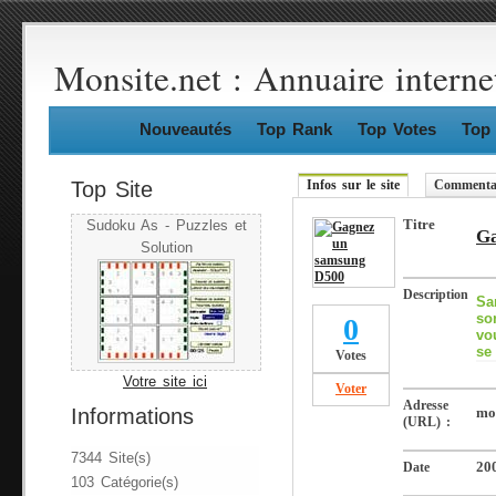
Monsite.net : Annuaire interne
Nouveautés
Top Rank
Top Votes
Top 
Top Site
Infos sur le site
Commentai
Titre
Sudoku As - Puzzles et
Ga
Solution
Description
Sa
so
0
vo
se
Votes
Votre site ici
Voter
Adresse
Informations
mon
(URL) :
7344 Site(s)
Date
20
103 Catégorie(s)