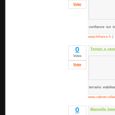
Voter
confiance sur t
www.hrfrance.fr
|
0
Terrain a ven
Votes
Voter
terrains viabilise
www.cabinet-villain
0
Marseille Imm