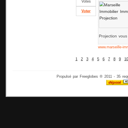
Votes
Voter
Projection vous 
www.marseille-immo
1
2
3
4
5
6
7
8
9
1
Propulsé par Freeglobes ® 2011 - 35 req