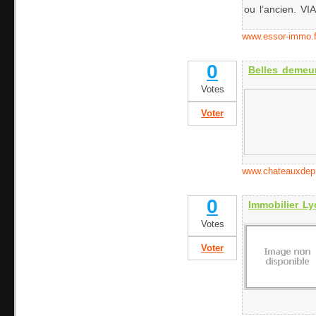
ou l’ancien. VI
www.essor-immo.f
0
Belles demeu
Votes
Voter
www.chateauxdepr
0
Immobilier Ly
Votes
Voter