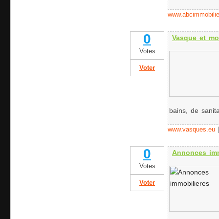
www.abcimmobili
0
Vasque et mob
Votes
Voter
bains, de sanita
www.vasques.eu
0
Annonces imm
Votes
Voter