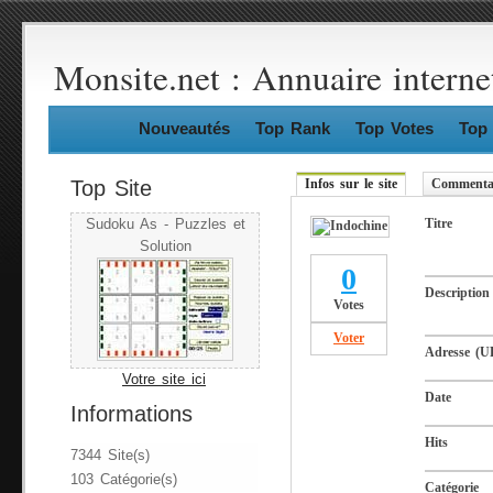
Monsite.net : Annuaire interne
Nouveautés
Top Rank
Top Votes
Top 
Top Site
Infos sur le site
Commentai
Titre
Sudoku As - Puzzles et
Solution
0
Description
Votes
Voter
Adresse (U
Votre site ici
Date
Informations
Hits
7344 Site(s)
103 Catégorie(s)
Catégorie