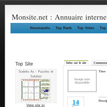
Monsite.net : Annuaire interne
Nouveautés
Top Rank
Top Votes
Top 
Top Site
Infos sur le site
Commentai
Titre
Sudoku As - Puzzles et
Solution
14
Descri
Votre site ici