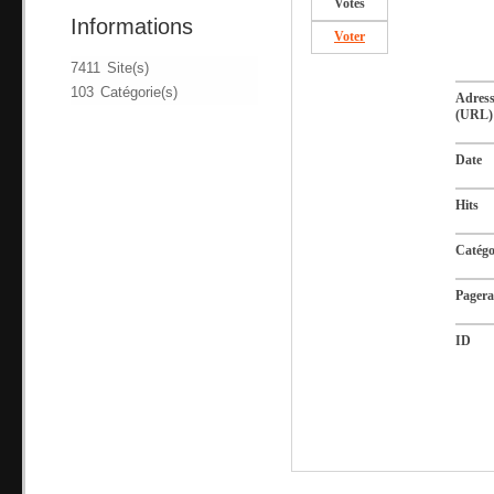
Votes
Informations
Voter
7411 Site(s)
103 Catégorie(s)
Adres
(URL)
Date
Hits
Catégo
Pager
ID