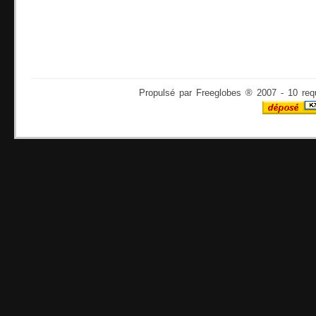
Propulsé par Freeglobes ® 2007 - 10 req