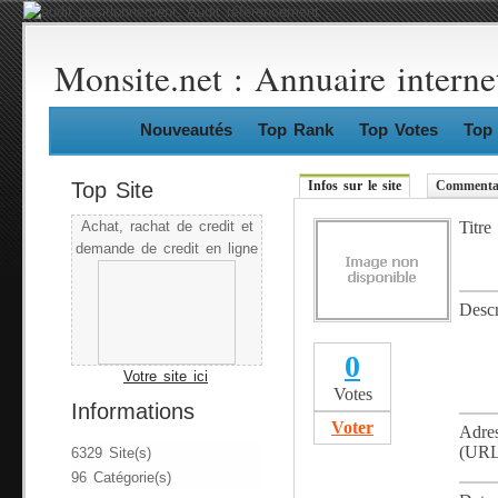
Monsite.net : Annuaire interne
Nouveautés
Top Rank
Top Votes
Top 
Top Site
Infos sur le site
Commentai
Titre
Achat, rachat de credit et
demande de credit en ligne
Descr
0
Votre site ici
Votes
Informations
Voter
Adre
(URL
6329 Site(s)
96 Catégorie(s)