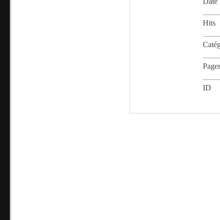
Date
Hits
Catég
Page
ID