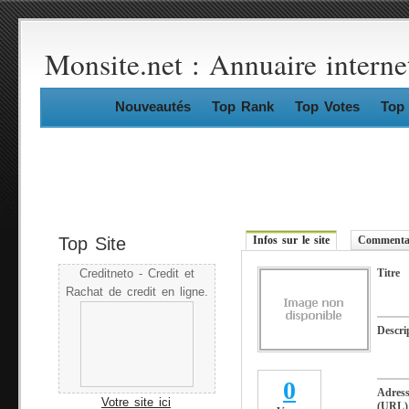
Monsite.net : Annuaire interne
Nouveautés
Top Rank
Top Votes
Top 
Top Site
Infos sur le site
Commentai
Titre
Creditneto - Credit et
Rachat de credit en ligne.
Descri
0
Adres
Votre site ici
(URL)