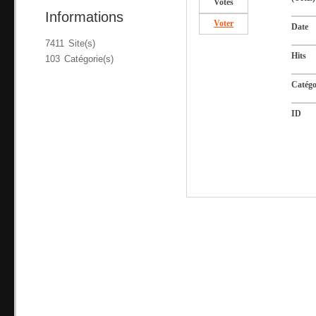
Votes
Informations
Voter
Date
7411 Site(s)
Hits
103 Catégorie(s)
Catégo
ID