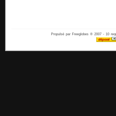
Propulsé par Freeglobes ® 2007 - 10 req