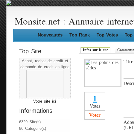
Monsite.net : Annuaire interne
Nouveautés
Top Rank
Top Votes
Top 
Top Site
Infos sur le site
Commentai
Titre
Achat, rachat de credit et
demande de credit en ligne
Descr
1
Votre site ici
Votes
Informations
Voter
Adre
6329 Site(s)
(URL
96 Catégorie(s)