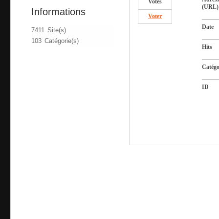
Votes
(URL)
Informations
Voter
Date
7411 Site(s)
103 Catégorie(s)
Hits
Catégo
ID