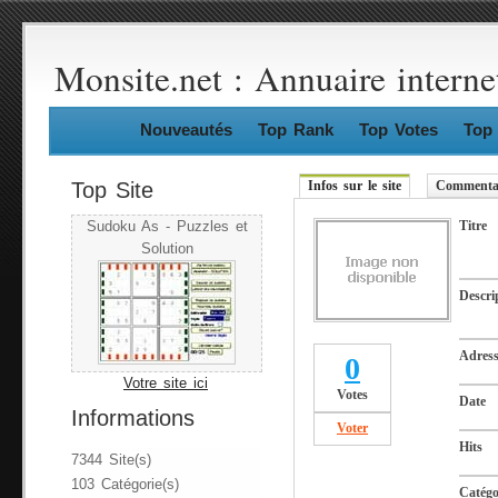
Monsite.net : Annuaire interne
Nouveautés
Top Rank
Top Votes
Top 
Top Site
Infos sur le site
Commentai
Titre
Sudoku As - Puzzles et
Solution
Descri
Adres
0
Votre site ici
Votes
Date
Informations
Voter
Hits
7344 Site(s)
103 Catégorie(s)
Catégo