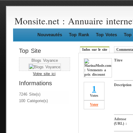
Monsite.net : Annuaire interne
Nouveautés
Top Rank
Top Votes
Top 
Top Site
Infos sur le site
Commentai
Titre
Blogs Voyance
Votre site ici
Informations
Description
1
7246 Site(s)
Votes
100 Catégorie(s)
Voter
Adresse
(URL) :