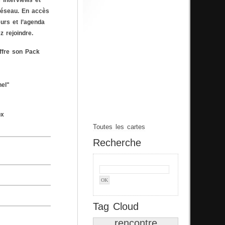
 interviews et
réseau. En accès
urs et l’agenda
ez rejoindre.
ffre son Pack
nel"
px
Toutes les cartes
Recherche
Tag Cloud
rencontre