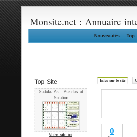
Monsite.net : Annuaire int
Nouveautés
Top 
Top Site
Infos sur le site
C
Sudoku As - Puzzles et
Solution
0
Votre site ici