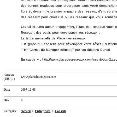
démarche réseau. Sur le site, vous trouvez des conseils, des
des bonnes pratiques pour progresser dans votre démarche 
libre également, le premier annuaire des réseaux d’entreprene
des réseaux pour choisir le ou les réseaux que vous souhait
Gratuit et sans aucun engagement, Place des réseaux vous o
Réseau : des outils pour développer vos réseaux :
La lettre mensuelle de Place des réseaux
+ le guide "10 conseils pour développer votre réseau relation
+ le "Carnet du Manager efficace" par les éditions Dunod
En savoir + : http://www.placedesreseaux.com/inscription-2.as
Adresse
www.placedesreseaux.com
(URL) :
Date
2007-12-06
Hits
0
Catégorie
Accueil
>
Entreprises
>
Conseils