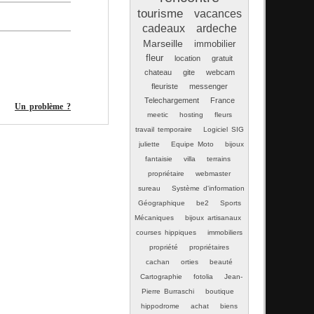
tourisme
vacances
cadeaux
ardeche
Marseille
immobilier
fleur
location
gratuit
chateau
gite
webcam
fleuriste
messenger
Telechargement
France
Un problème ?
meetic
hosting
fleurs
travail temporaire
Logiciel SIG
juliette
Equipe Moto
bijoux
fantaisie
villa
terrains
propriétaire
webmaster
sureau
Système d'information
Géographique
be2
Sports
Mécaniques
bijoux artisanaux
courses hippiques
immobiliers
propriété
propriétaires
cachan
orties
beauté
Cartographie
fotolia
Jean-
Pierre Burraschi
boutique
hippodrome
achat
biens