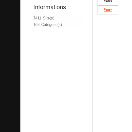
Votes
Informations
Voter
7411 Site(s)
103 Catégorie(s)