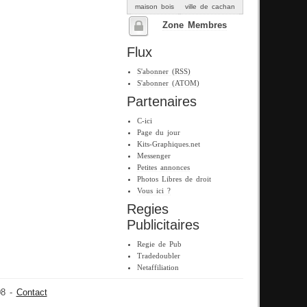
maison bois
ville de cachan
Zone Membres
Flux
S'abonner (RSS)
S'abonner (ATOM)
Partenaires
C-ici
Page du jour
Kits-Graphiques.net
Messenger
Petites annonces
Photos Libres de droit
Vous ici ?
Regies
Publicitaires
Regie de Pub
Tradedoubler
Netaffiliation
08 -
Contact