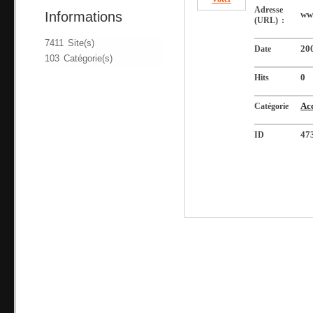
Adresse
Informations
ww
(URL) :
7411 Site(s)
Date
20
103 Catégorie(s)
Hits
0
Catégorie
Acc
ID
47