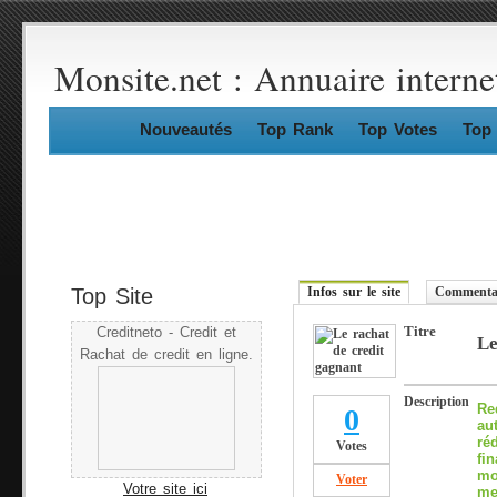
Monsite.net : Annuaire interne
Nouveautés
Top Rank
Top Votes
Top 
Top Site
Infos sur le site
Commentai
Titre
Creditneto - Credit et
Le
Rachat de credit en ligne.
Description
Re
0
au
ré
Votes
fi
mo
Voter
Votre site ici
me