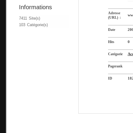
Informations
Adresse
www
(URL) :
7411 Site(s)
103 Catégorie(s)
Date
20
Hits
0
Catégorie
Acc
Pagerank
ID
18