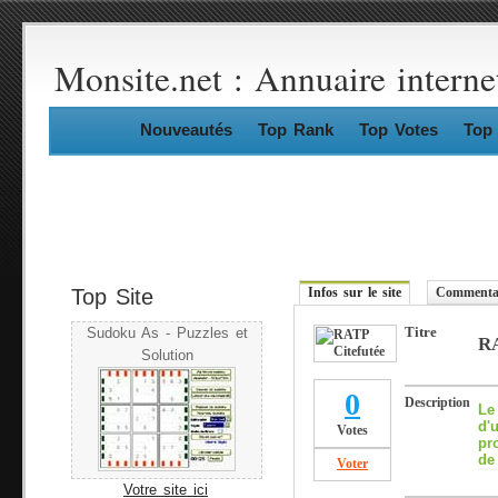
Monsite.net : Annuaire interne
Nouveautés
Top Rank
Top Votes
Top 
Top Site
Infos sur le site
Commentai
Titre
Sudoku As - Puzzles et
RA
Solution
0
Description
Le
d'
Votes
pr
de
Voter
Votre site ici