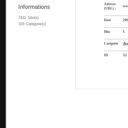
Adresse
Informations
www
(URL) :
7411 Site(s)
Date
20
103 Catégorie(s)
Hits
1
Catégorie
Acc
ID
52