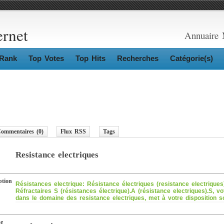
ernet
Annuaire 
Rank
Top Votes
Top Hits
Recherches
Catégorie(s)
ommentaires (0)
Flux RSS
Tags
Resistance electriques
ption
Résistances electrique: Résistance électriques (resistance electriques
Réfractaires S (résistances électrique).A (résistance electriques).S, vo
dans le domaine des resistance electriques, met à votre disposition s
se