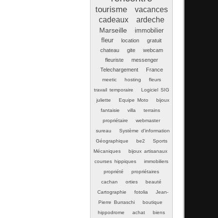
tourisme
vacances
cadeaux
ardeche
Marseille
immobilier
fleur
location
gratuit
chateau
gite
webcam
fleuriste
messenger
Telechargement
France
meetic
hosting
fleurs
travail temporaire
Logiciel SIG
juliette
Equipe Moto
bijoux
fantaisie
villa
terrains
propriétaire
webmaster
sureau
Système d'information
Géographique
be2
Sports
Mécaniques
bijoux artisanaux
courses hippiques
immobiliers
propriété
propriétaires
cachan
orties
beauté
Cartographie
fotolia
Jean-
Pierre Burraschi
boutique
hippodrome
achat
biens