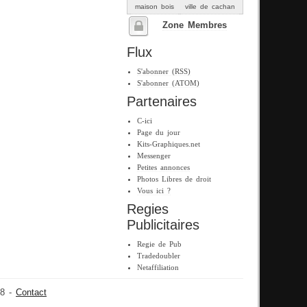
maison bois
ville de cachan
Zone Membres
Flux
S'abonner (RSS)
S'abonner (ATOM)
Partenaires
C-ici
Page du jour
Kits-Graphiques.net
Messenger
Petites annonces
Photos Libres de droit
Vous ici ?
Regies
Publicitaires
Regie de Pub
Tradedoubler
Netaffiliation
08 -
Contact