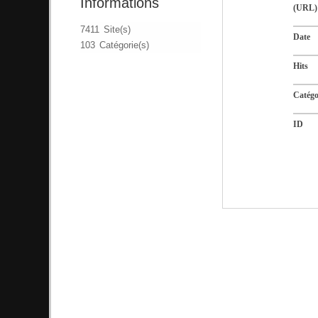
Informations
(URL)
7411 Site(s)
Date
103 Catégorie(s)
Hits
Catégo
ID