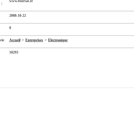
www.foursas.fr
 :
2008-10-22
0
rie
Accueil
>
Entreprises
>
Electronique
10293