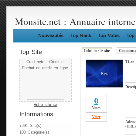
Monsite.net : Annuaire interne
Nouveautés
Top Rank
Top Votes
Top 
Top Site
Infos sur le site
Commentai
Titre
Creditneto - Credit et
Rachat de credit en ligne.
Descri
0
Votre site ici
Votes
Informations
Voter
Adres
7391 Site(s)
(URL)
103 Catégorie(s)