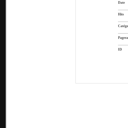
Date
Hits
Catégo
Pager
ID