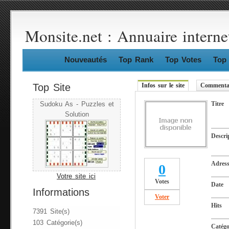
Monsite.net : Annuaire interne
Nouveautés
Top Rank
Top Votes
Top 
Top Site
Infos sur le site
Commentai
Titre
Sudoku As - Puzzles et
Solution
Descri
Adres
0
Votre site ici
Votes
Date
Informations
Voter
Hits
7391 Site(s)
103 Catégorie(s)
Catégo