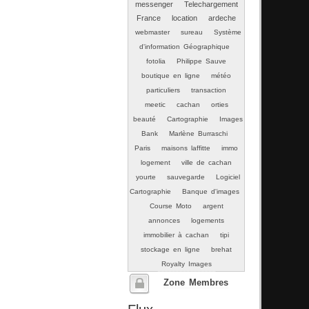
messenger
Telechargement
France
location
ardeche
webmaster
sureau
Système
d'information Géographique
fotolia
Philippe Sauve
boutique en ligne
météo
particuliers
transaction
meetic
cachan
orties
beauté
Cartographie
Images
Bank
Marlène Burraschi
Paris
maisons laffitte
immo
logement
ville de cachan
yourte
sauvegarde
Logiciel
Cartographie
Banque d'images
Course Moto
argent
annonces
logements
immobilier à cachan
tipi
stockage en ligne
brehat
Royalty Images
Zone Membres