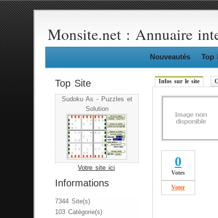
Monsite.net : Annuaire int
Nouveautés
Top 
Top Site
Infos sur le site
C
Sudoku As - Puzzles et
Solution
0
Votre site ici
Votes
Informations
Voter
7344 Site(s)
103 Catégorie(s)