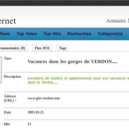
ernet
Annuaire 
Rank
Top Votes
Top Hits
Recherches
Catégorie(s)
ommentaires (0)
Flux RSS
Tags
Titre
Vacances dans les gorges du VERDON.....
Description
Locations de studios et appartements pour vos vacances 
dans le Verdon.....
Adresse
www.gite-verdon.com
(URL) :
Date
2005-03-21
Hits
21