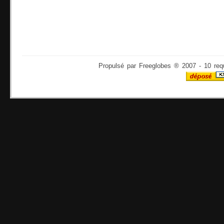
Propulsé par Freeglobes ® 2007 - 10 req