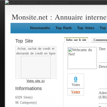
Monsite.net : Annuaire interne
Nouveautés
Top Rank
Top Votes
Top 
Top Site
Infos sur le site
Commentai
Titre
Achat, rachat de credit et
demande de credit en ligne
Descr
0
Votre site ici
Votes
Informations
Voter
Adre
(URL
6329 Site(s)
96 Catégorie(s)