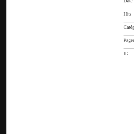
Date
Hits
Catég
Page
ID