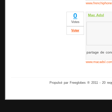
www.frenchiphon
0
Mac Adsl
Votes
Voter
partage de conn
www.macadsl.co
Propulsé par Freeglobes ® 2011 - 20 req