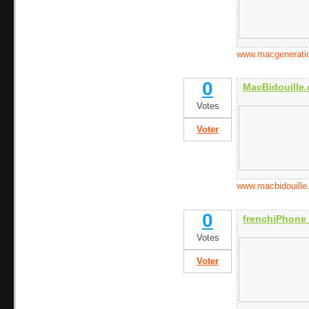
www.macgenerati
0
MacBidouille.
Votes
Voter
www.macbidouille
0
frenchiPhone
Votes
Voter