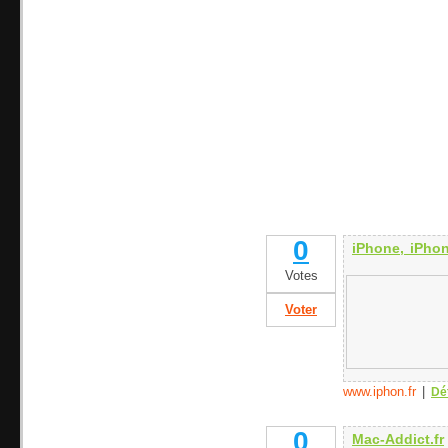
0
iPhone, iPhon
Votes
Voter
www.iphon.fr
|
Dé
0
Mac-Addict.fr