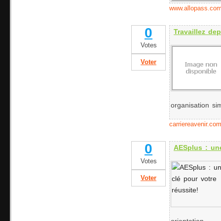
www.allopass.co
0
Travaillez dep
Votes
Voter
organisation sim
carriereavenir.co
0
AESplus : une
Votes
Voter