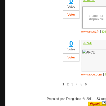
0
ANACT
Votes
Voter
www.anact.fr
|
Dé
0
APCE
Votes
Voter
www.apce.com
|
1
2
3
4
5
6
Propulsé par Freeglobes ® 2011 - 33 req