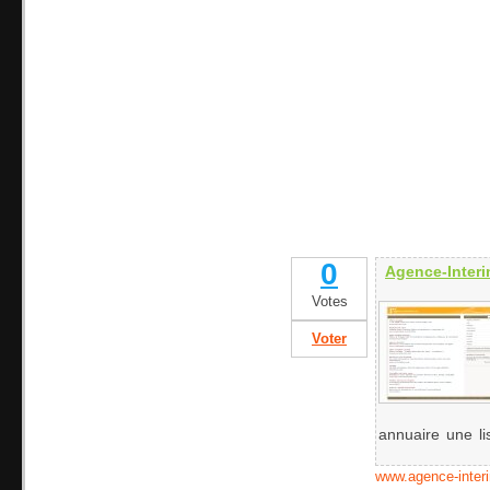
0
Agence-Interi
Votes
Voter
annuaire une lis
www.agence-inter