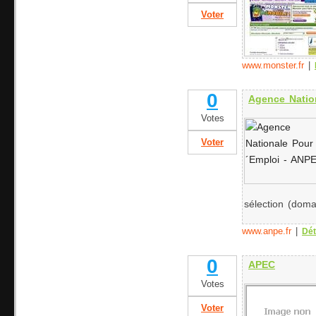
Voter
www.monster.fr
|
0
Agence Natio
Votes
Voter
sélection (doma
www.anpe.fr
|
Dét
0
APEC
Votes
Voter