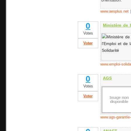
orientation.
www.aesplus.net
0
Ministère de l
Votes
Voter
www.emploi-solidar
0
AGS
Votes
Voter
www.ags-garantie-