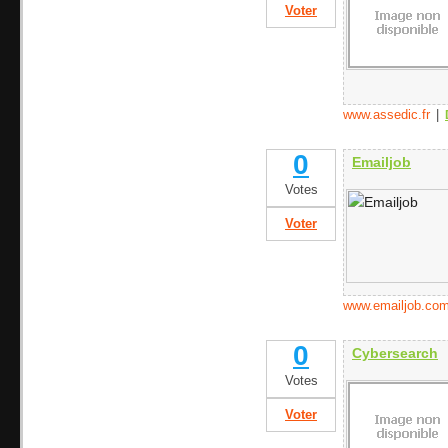
Voter
www.assedic.fr
|
0
Emailjob
Votes
Voter
www.emailjob.co
0
Cybersearch
Votes
Voter