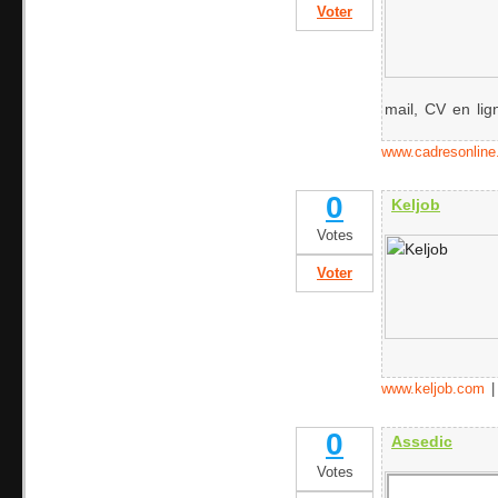
Voter
mail, CV en lign
www.cadresonlin
0
Keljob
Votes
Voter
www.keljob.com
0
Assedic
Votes