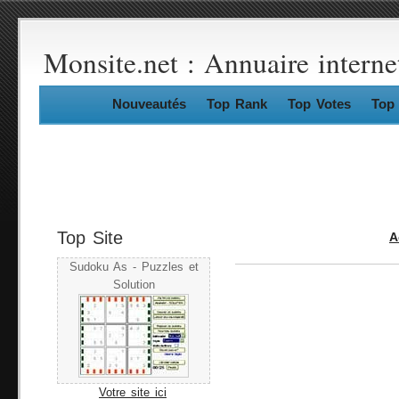
Monsite.net : Annuaire interne
Nouveautés
Top Rank
Top Votes
Top 
Top Site
A
Sudoku As - Puzzles et
Solution
Votre site ici