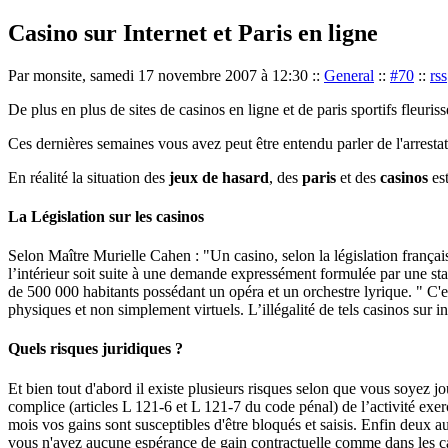
Casino sur Internet et Paris en ligne
Par monsite, samedi 17 novembre 2007 à 12:30
::
General
::
#70
::
rss
De plus en plus de sites de casinos en ligne et de paris sportifs fleuriss
Ces dernières semaines vous avez peut être entendu parler de l'arrest
En réalité la situation des
jeux de hasard
, des
paris
et des
casinos
est
La Législation sur les casinos
Selon Maître Murielle Cahen : "Un casino, selon la législation français
l’intérieur soit suite à une demande expressément formulée par une st
de 500 000 habitants possédant un opéra et un orchestre lyrique. " C'es
physiques et non simplement virtuels. L’illégalité de tels casinos sur i
Quels risques juridiques ?
Et bien tout d'abord il existe plusieurs risques selon que vous soyez jo
complice (articles L 121-6 et L 121-7 du code pénal) de l’activité exer
mois vos gains sont susceptibles d'être bloqués et saisis. Enfin deux a
vous n'avez aucune espérance de gain contractuelle comme dans les casi