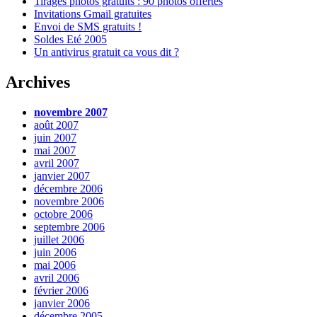
Tirages photos gratuits : 90 photos offertes
Invitations Gmail gratuites
Envoi de SMS gratuits !
Soldes Eté 2005
Un antivirus gratuit ca vous dit ?
Archives
novembre 2007
août 2007
juin 2007
mai 2007
avril 2007
janvier 2007
décembre 2006
novembre 2006
octobre 2006
septembre 2006
juillet 2006
juin 2006
mai 2006
avril 2006
février 2006
janvier 2006
décembre 2005