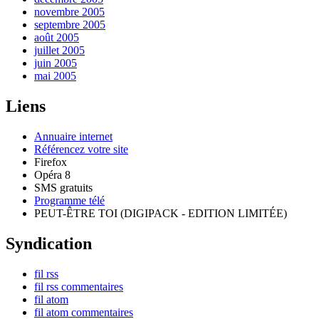
novembre 2005
septembre 2005
août 2005
juillet 2005
juin 2005
mai 2005
Liens
Annuaire internet
Référencez votre site
Firefox
Opéra 8
SMS gratuits
Programme télé
PEUT-ÊTRE TOI (DIGIPACK - EDITION LIMITÉE)
Syndication
fil rss
fil rss commentaires
fil atom
fil atom commentaires