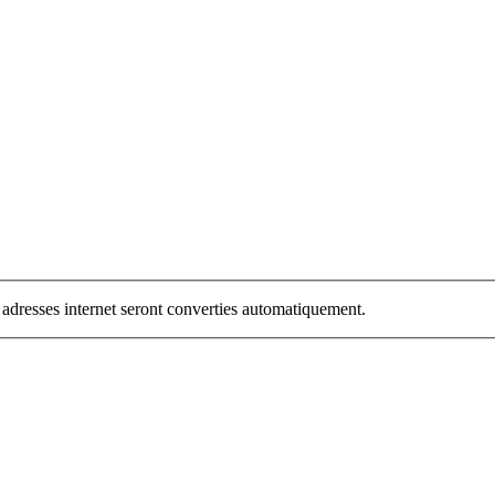
dresses internet seront converties automatiquement.