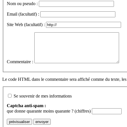
Nom ou pseudo :
Email (facultatif) :
Site Web (facultatif) :
Commentaire :
Le code HTML dans le commentaire sera affiché comme du texte, les a
Se souvenir de mes informations
Captcha anti-spam :
que donne quarante moins quarante ? (chiffres)